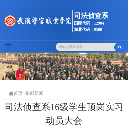
司法侦查系
国际代码：12984
湖北代码：9580

首页
>
系部新闻

司法侦查系16级学生顶岗实习
动员大会